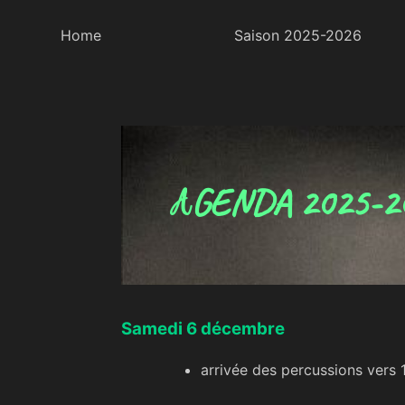
Home
Saison 2025-2026
Skip
OSA – Orchestre Symphonique des Alpes
Orchestre Symphonique de musiciens amateurs d
to
content
GENDA 2025-2
A
Samedi 6 décembre
arrivée des percussions vers 