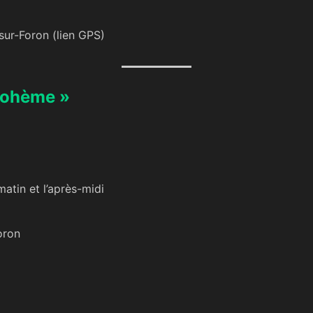
sur-Foron (
lien GPS
)
Bohème »
matin et l’après-midi
oron