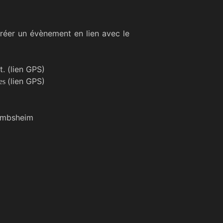
réer un évènement en lien avec le
. (
lien GPS
)
(lien GPS)
nes
Gambsheim