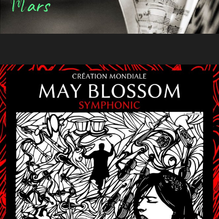
ars
M