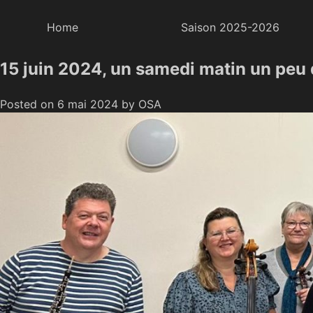
Home
Saison 2025-2026
Skip
15 juin 2024, un samedi matin un peu 
OSA – Orchestre Symphonique des Alpes
Orchestre Symphonique de musiciens amateurs d
to
content
Posted on
6 mai 2024
by
OSA